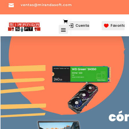

ventas@mirandasoft.com
mailto:
ventas@mirandasoft.com
Cuenta
Favoritos
