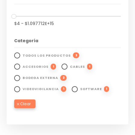
$
4
-
$
1.097712E+15
Categoría
TODOS LOS PRODUCTOS
3
ACCESORIOS
CABLES
1
1
BODEGA EXTERNA
2
VIDEOVIGILANCIA
SOFTWARE
1
1