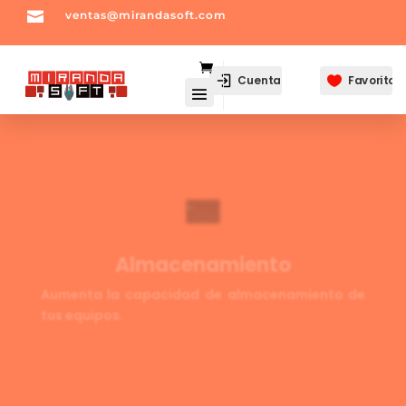

ventas@mirandasoft.com
mailto:
ventas@mirandasoft.com
Cuenta
Favoritos

Almacenamiento
Aumenta la capacidad de almacenamiento de
tus equipos.