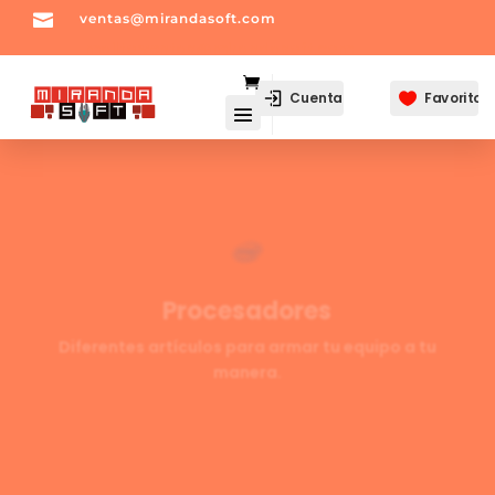

ventas@mirandasoft.com
mailto:
ventas@mirandasoft.com
Cuenta
Favoritos

Procesadores
Diferentes artículos para armar tu equipo a tu
manera.