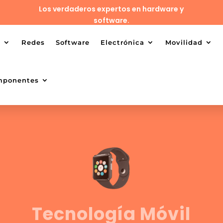
Los verdaderos expertos en hardware y
software.
o
Redes
Software
Electrónica
Movilidad
mponentes
Tecnología Móvil