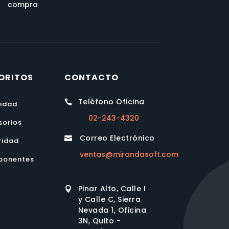
compra
ORITOS
CONTACTO
Teléfono Oficina

lidad
02-243-4320
sorios
Correo Electrónico

ridad
ventas@mirandasoft.com
onentes
Pinar Alto, Calle I

y Calle C, Sierra
Nevada 1, Oficina
3N, Quito -