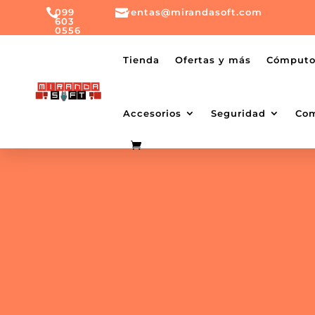

099

ventas@mirandasoft.com
603
0556
mailto:
ventas@mirandasoft.com
+099
Tienda
Ofertas y más
Cómput
603
0556
Accesorios
Seguridad
Co