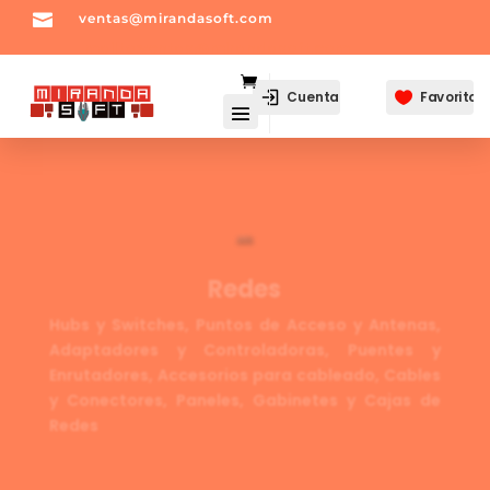

ventas@mirandasoft.com
mailto:
ventas@mirandasoft.com
Cuenta
Favoritos

Redes
Hubs y Switches, Puntos de Acceso y Antenas,
Adaptadores y Controladoras, Puentes y
Enrutadores, Accesorios para cableado, Cables
y Conectores, Paneles, Gabinetes y Cajas de
Redes