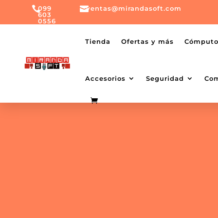

099

ventas@mirandasoft.com
603
0556
mailto:
ventas@mirandasoft.com
+099
Tienda
Ofertas y más
Cómput
603
0556
Accesorios
Seguridad
Co