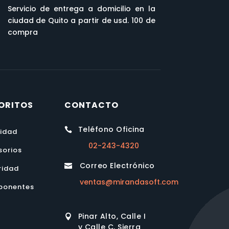
Servicio de entrega a domicilio en la
ciudad de Quito a partir de usd. 100 de
compra
ORITOS
CONTACTO
Teléfono Oficina

lidad
02-243-4320
sorios
Correo Electrónico

ridad
ventas@mirandasoft.com
onentes
Pinar Alto, Calle I

y Calle C, Sierra