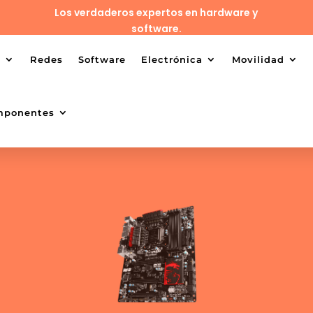
Los verdaderos expertos en hardware y
software.
o
Redes
Software
Electrónica
Movilidad
mponentes