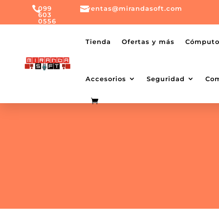

099

ventas@mirandasoft.com
603
0556
mailto:
ventas@mirandasoft.com
+099
Tienda
Ofertas y más
Cómput
603
0556
Accesorios
Seguridad
Co