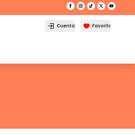
Cuenta
Favoritos

o