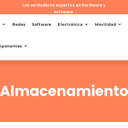
Los verdaderos expertos en hardware y
software.
o
Redes
Software
Electrónica
Movilidad
mponentes
Almacenamient