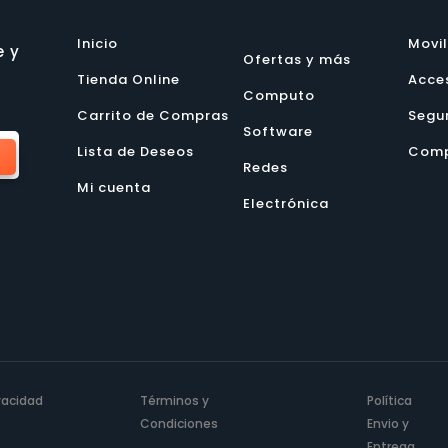
Inicio
Movi
e y
Ofertas y más
Tienda Online
Acce
Computo
Carrito de Compras
Segu
Software
Lista de Deseos
Comp
Redes
Mi cuenta
Electrónica
ivacidad
Términos y
Política
Condiciones
Envio y
Entrega