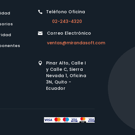
Teléfono Oficina

lidad
02-243-4320
sorios
Correo Electrónico

ridad
ventas@mirandasoft.com
onentes
Pinar Alto, Calle I

y Calle C, Sierra
Nevada 1, Oficina
3N, Quito -
Ecuador