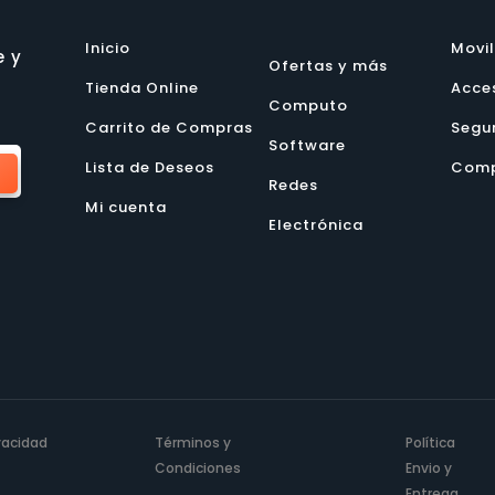
Inicio
Movi
e y
Ofertas y más
Tienda Online
Acce
Computo
Carrito de Compras
Segu
Software
Lista de Deseos
Comp
Redes
Mi cuenta
Electrónica
ivacidad
Términos y
Política
Condiciones
Envio y
Entrega