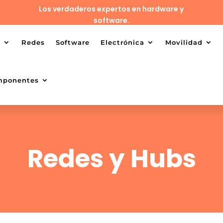
Los verdaderos expertos en hardware y
software.
o
Redes
Software
Electrónica
Movilidad
mponentes
Redes y Hubs