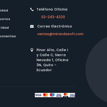
Teléfono Oficina

lidad
02-243-4320
sorios
Correo Electrónico

ridad
ventas@mirandasoft.com
onentes
Pinar Alto, Calle I

y Calle C, Sierra
Nevada 1, Oficina
3N, Quito -
Ecuador