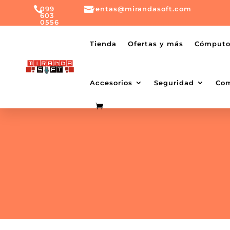

099

ventas@mirandasoft.com
603
0556
mailto:
ventas@mirandasoft.com
+099
Tienda
Ofertas y más
Cómput
603
0556
Accesorios
Seguridad
Co