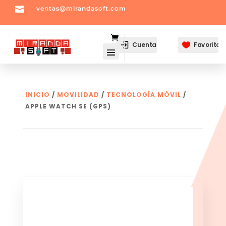

ventas@mirandasoft.com
mailto:
ventas@mirandasoft.com
Cuenta
Favoritos

INICIO
/
MOVILIDAD
/
TECNOLOGÍA MÓVIL
/
APPLE WATCH SE (GPS)