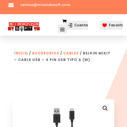

ventas@mirandasoft.com
mailto:
ventas@mirandasoft.com
Cuenta
Favoritos

INICIO
/
ACCESORIOS
/
CABLES
/ BELKIN MIXIT
– CABLE USB – 4 PIN USB TIPO A (M)