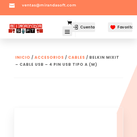

ventas@mirandasoft.com
mailto:
ventas@mirandasoft.com
Cuenta
Favoritos

INICIO
/
ACCESORIOS
/
CABLES
/ BELKIN MIXIT
– CABLE USB – 4 PIN USB TIPO A (M)