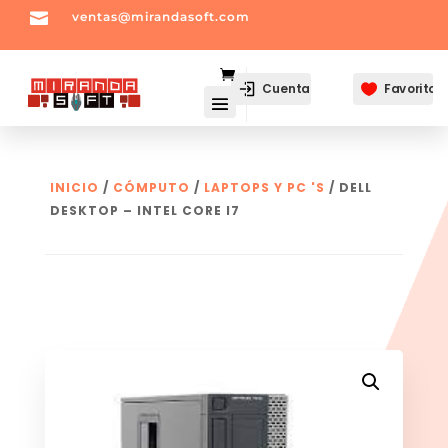

ventas@mirandasoft.com
mailto:
ventas@mirandasoft.com
Cuenta
Favoritos

INICIO
/
CÓMPUTO
/
LAPTOPS Y PC 'S
/ DELL
DESKTOP – INTEL CORE I7