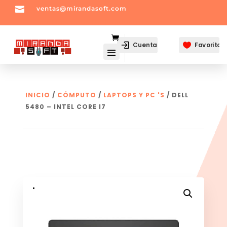

ventas@mirandasoft.com
mailto:
ventas@mirandasoft.com
Cuenta
Favoritos

INICIO
/
CÓMPUTO
/
LAPTOPS Y PC 'S
/ DELL
5480 – INTEL CORE I7