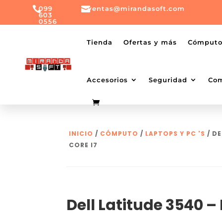

099

ventas@mirandasoft.com
603
0556
mailto:
ventas@mirandasoft.com
+099
Tienda
Ofertas y más
Cómput
603
0556
Accesorios
Seguridad
Co
INICIO
/
CÓMPUTO
/
LAPTOPS Y PC 'S
/ DE
CORE I7
Dell Latitude 3540 – 