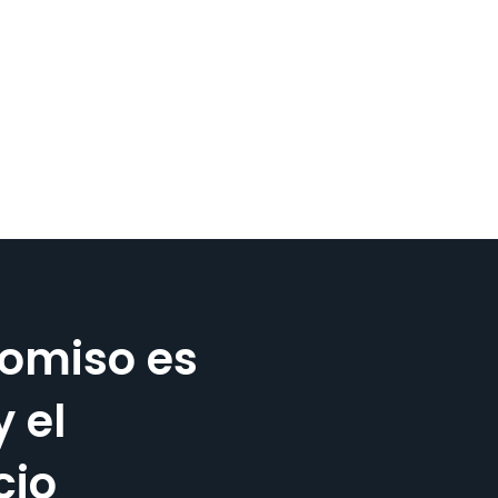
omiso es
y el
cio