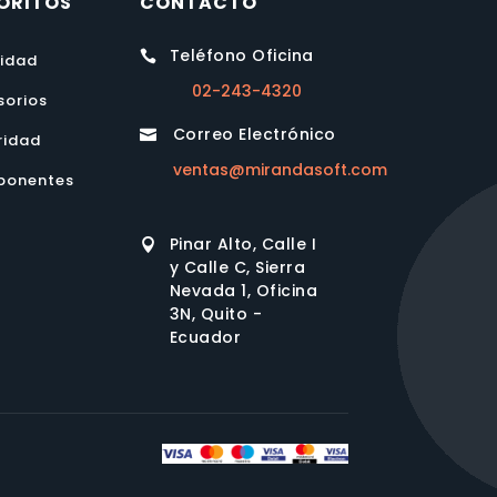
ORITOS
CONTACTO
Teléfono Oficina

lidad
02-243-4320
sorios
Correo Electrónico

ridad
ventas@mirandasoft.com
onentes
Pinar Alto, Calle I

y Calle C, Sierra
Nevada 1, Oficina
3N, Quito -
Ecuador