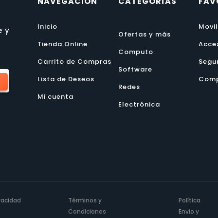
NAVEGACIÓN
CATEGORÍAS
FAV
Inicio
Movi
e y
Ofertas y más
Tienda Online
Acce
Computo
Carrito de Compras
Segu
Software
Lista de Deseos
Comp
Redes
Mi cuenta
Electrónica
ivacidad
Términos y
Política
Condiciones
Envio y