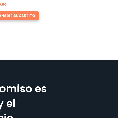
0.00
AÑADIR AL CARRITO
omiso es
y el