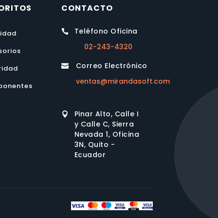
ORITOS
CONTACTO
Teléfono Oficina

lidad
02-243-4320
sorios
Correo Electrónico

ridad
ventas@mirandasoft.com
onentes
Pinar Alto, Calle I

y Calle C, Sierra
Nevada 1, Oficina
3N, Quito -
Ecuador