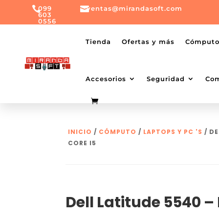

099

ventas@mirandasoft.com
603
0556
mailto:
ventas@mirandasoft.com
+099
Tienda
Ofertas y más
Cómput
603
0556
Accesorios
Seguridad
Co
INICIO
/
CÓMPUTO
/
LAPTOPS Y PC 'S
/ DE
CORE I5
Dell Latitude 5540 – 