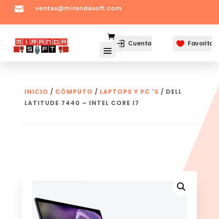

ventas@mirandasoft.com
mailto:
ventas@mirandasoft.com
Cuenta
Favoritos

INICIO
/
CÓMPUTO
/
LAPTOPS Y PC 'S
/ DELL
LATITUDE 7440 – INTEL CORE I7