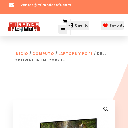

ventas@mirandasoft.com
mailto:
ventas@mirandasoft.com
Cuenta
Favoritos

INICIO
/
CÓMPUTO
/
LAPTOPS Y PC 'S
/ DELL
OPTIPLEX INTEL CORE I5