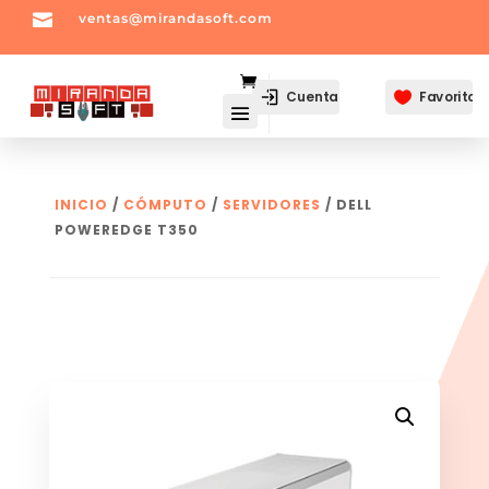

ventas@mirandasoft.com
mailto:
ventas@mirandasoft.com
Cuenta
Favoritos

INICIO
/
CÓMPUTO
/
SERVIDORES
/ DELL
POWEREDGE T350