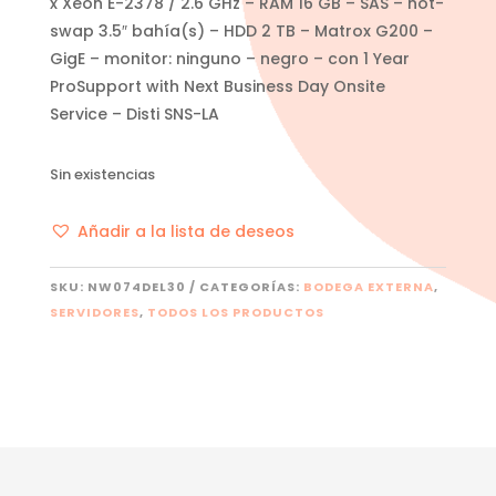
x Xeon E-2378 / 2.6 GHz – RAM 16 GB – SAS – hot-
swap 3.5″ bahía(s) – HDD 2 TB – Matrox G200 –
GigE – monitor: ninguno – negro – con 1 Year
ProSupport with Next Business Day Onsite
Service – Disti SNS-LA
Sin existencias
Añadir a la lista de deseos
SKU:
NW074DEL30
CATEGORÍAS:
BODEGA EXTERNA
,
SERVIDORES
,
TODOS LOS PRODUCTOS