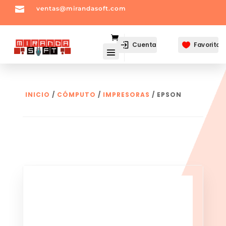

ventas@mirandasoft.com
mailto:
ventas@mirandasoft.com
Cuenta
Favoritos

INICIO
/
CÓMPUTO
/
IMPRESORAS
/ EPSON