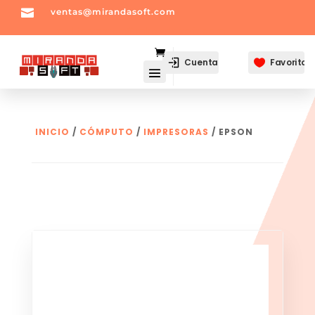

ventas@mirandasoft.com
mailto:
ventas@mirandasoft.com
Cuenta
Favoritos

INICIO
/
CÓMPUTO
/
IMPRESORAS
/ EPSON