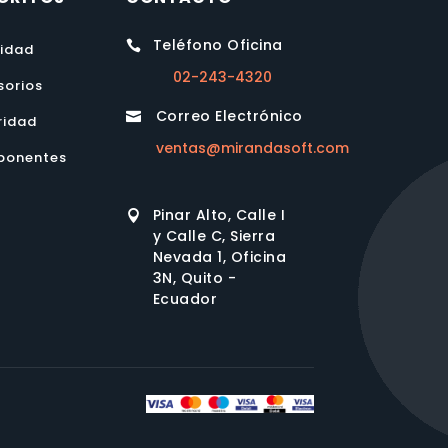
Teléfono Oficina

lidad
02-243-4320
sorios
Correo Electrónico

ridad
ventas@mirandasoft.com
onentes
Pinar Alto, Calle I

y Calle C, Sierra
Nevada 1, Oficina
3N, Quito -
Ecuador