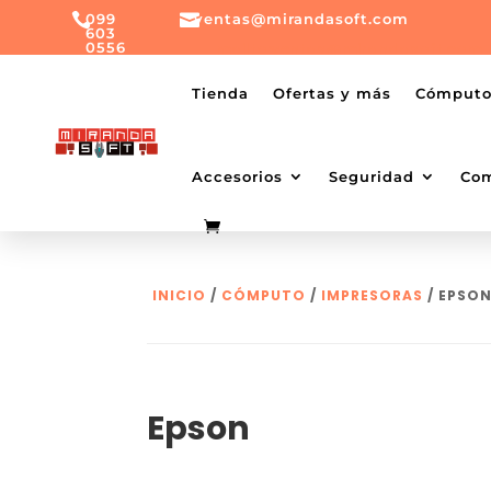

099

ventas@mirandasoft.com
603
0556
mailto:
ventas@mirandasoft.com
+099
Tienda
Ofertas y más
Cómput
603
0556
Accesorios
Seguridad
Co
INICIO
/
CÓMPUTO
/
IMPRESORAS
/ EPSO
Epson