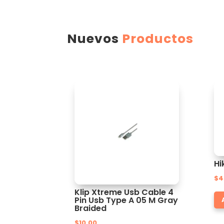
Nuevos
Productos
Hi
$
4
Klip Xtreme Usb Cable 4
Pin Usb Type A 05 M Gray
Braided
$
10.00