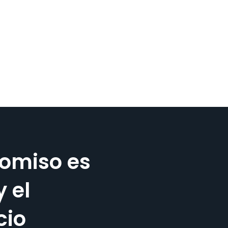
omiso es
y el
cio