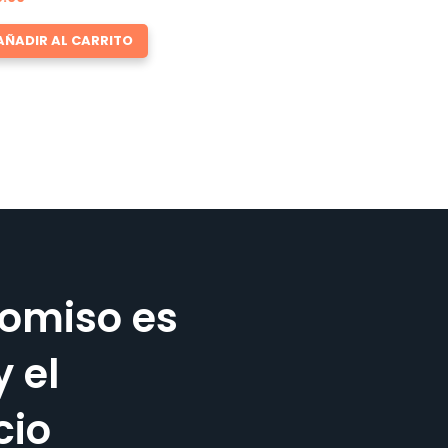
AÑADIR AL CARRITO
omiso es
y el
cio