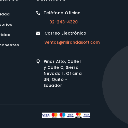
Teléfono Oficina

lidad
02-243-4320
sorios
Correo Electrónico

ridad
ventas@mirandasoft.com
onentes
Pinar Alto, Calle I

y Calle C, Sierra
Nevada 1, Oficina
3N, Quito -
Ecuador