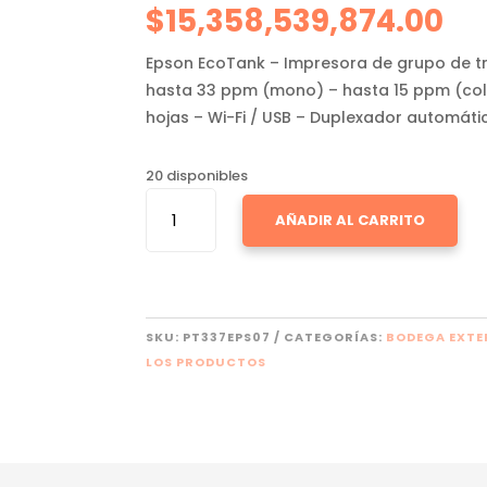
$
15,358,539,874.00
Epson EcoTank – Impresora de grupo de tr
hasta 33 ppm (mono) – hasta 15 ppm (col
hojas – Wi-Fi / USB – Duplexador automáti
20 disponibles
EPSON
AÑADIR AL CARRITO
ECOTANK
L1250
CANTIDAD
SKU:
PT337EPS07
CATEGORÍAS:
BODEGA EXT
LOS PRODUCTOS