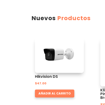
Nuevos
Productos
Hikvision DS
$
47.00
Kl
Pi
AÑADIR AL CARRITO
Br
$
1