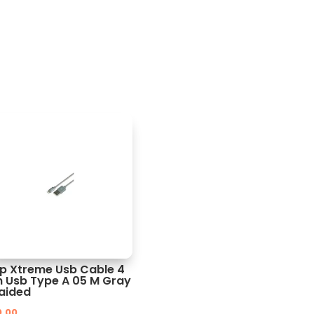
ip Xtreme Usb Cable 4
n Usb Type A 05 M Gray
aided
0.00