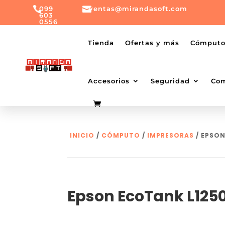

099

ventas@mirandasoft.com
603
0556
mailto:
ventas@mirandasoft.com
+099
Tienda
Ofertas y más
Cómput
603
0556
Accesorios
Seguridad
Co
INICIO
/
CÓMPUTO
/
IMPRESORAS
/ EPSON
Epson EcoTank L125