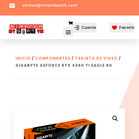

ventas@mirandasoft.com
mailto:
ventas@mirandasoft.com
Cuenta
Favoritos

INICIO
/
COMPONENTES
/
TARJETA DE VIDEO
/
GIGABYTE GEFORCE RTX 4060 TI EAGLE 8G