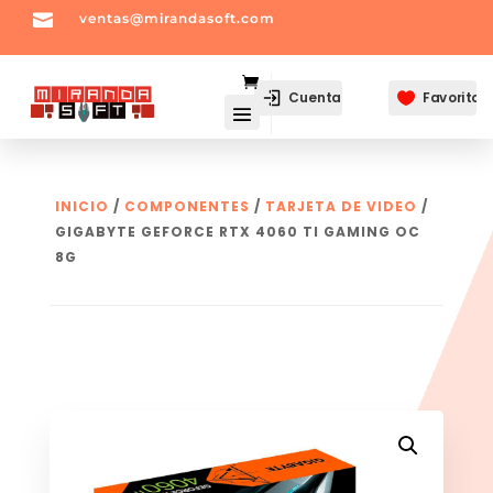

ventas@mirandasoft.com
mailto:
ventas@mirandasoft.com
Cuenta
Favoritos

INICIO
/
COMPONENTES
/
TARJETA DE VIDEO
/
GIGABYTE GEFORCE RTX 4060 TI GAMING OC
8G