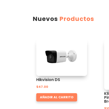
Nuevos
Productos
Hikvision DS
$
47.00
Kl
Pi
AÑADIR AL CARRITO
Br
$
1