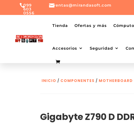

099

ventas@mirandasoft.com
603
0556
mailto:
ventas@mirandasoft.com
+099
Tienda
Ofertas y más
Cómput
603
0556
Accesorios
Seguridad
Co
INICIO
/
COMPONENTES
/
MOTHERBOARD
Gigabyte Z790 D DD