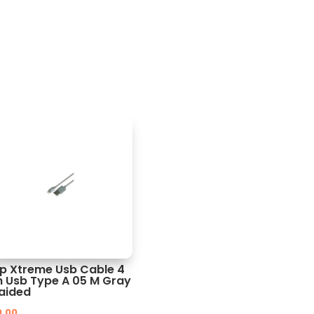
ip Xtreme Usb Cable 4
n Usb Type A 05 M Gray
aided
0.00