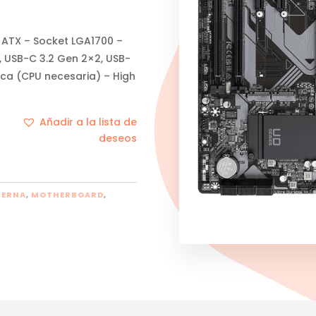
 ATX – Socket LGA1700 –
2, USB-C 3.2 Gen 2×2, USB-
fica (CPU necesaria) – High
Añadir a la lista de
deseos
TERNA
,
MOTHERBOARD
,