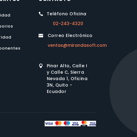
Teléfono Oficina

lidad
02-243-4320
sorios
Correo Electrónico

ridad
ventas@mirandasoft.com
onentes
Pinar Alto, Calle I

y Calle C, Sierra
Nevada 1, Oficina
3N, Quito -
Ecuador