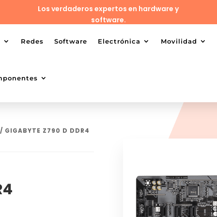
Los verdaderos expertos en hardware y
software.
o
Redes
Software
Electrónica
Movilidad
mponentes
/ GIGABYTE Z790 D DDR4
R4