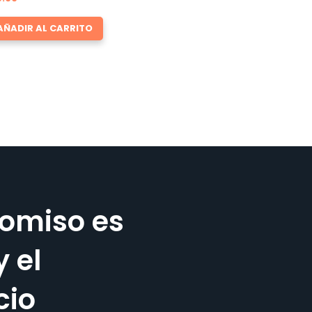
AÑADIR AL CARRITO
omiso es
y el
cio