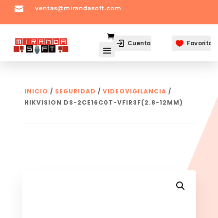

ventas@mirandasoft.com
mailto:
ventas@mirandasoft.com
Cuenta
Favoritos

INICIO
/
SEGURIDAD
/
VIDEOVIGILANCIA
/
HIKVISION DS-2CE16C0T-VFIR3F(2.8-12MM)