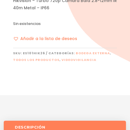
Hikvision – Turbo 720p Camara Bala 2.8-12mm IR
40m Metal – IP66
Sin existencias
Añadir a la lista de deseos
SKU:
ES101HIK26
CATEGORÍAS:
BODEGA EXTERNA
,
TODOS LOS PRODUCTOS
,
VIDEOVIGILANCIA
DESCRIPCIÓN