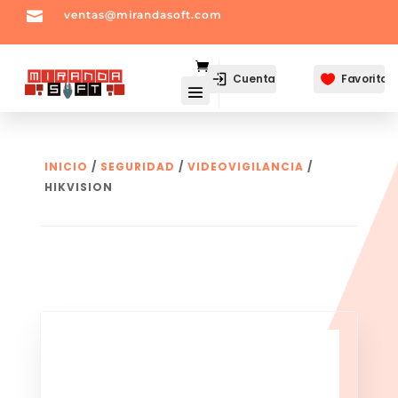

ventas@mirandasoft.com
mailto:
ventas@mirandasoft.com
Cuenta
Favoritos

INICIO
/
SEGURIDAD
/
VIDEOVIGILANCIA
/
HIKVISION