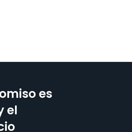
omiso es
y el
cio