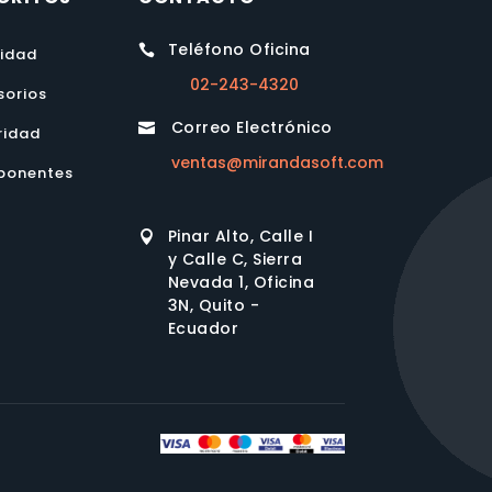
Teléfono Oficina

lidad
02-243-4320
sorios
Correo Electrónico

ridad
ventas@mirandasoft.com
onentes
Pinar Alto, Calle I

y Calle C, Sierra
Nevada 1, Oficina
3N, Quito -
Ecuador