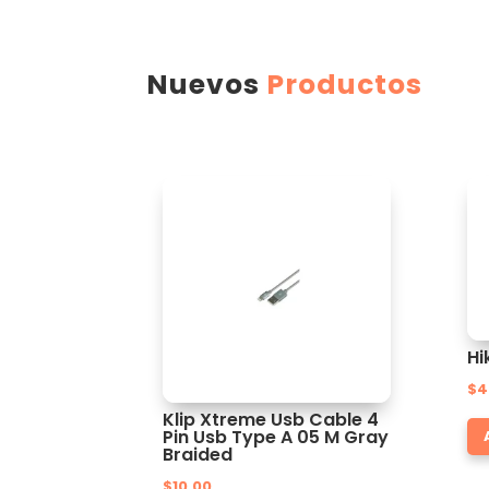
Nuevos
Productos
Hi
$
4
Klip Xtreme Usb Cable 4
Pin Usb Type A 05 M Gray
Braided
$
10.00