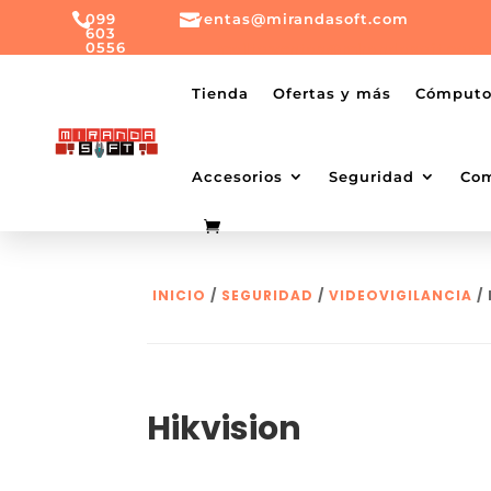

099

ventas@mirandasoft.com
603
0556
mailto:
ventas@mirandasoft.com
+099
Tienda
Ofertas y más
Cómput
603
0556
Accesorios
Seguridad
Co
INICIO
/
SEGURIDAD
/
VIDEOVIGILANCIA
/ 
Hikvision