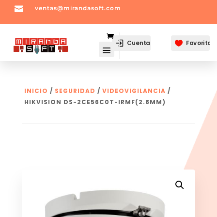

ventas@mirandasoft.com
mailto:
ventas@mirandasoft.com
Cuenta
Favoritos

INICIO
/
SEGURIDAD
/
VIDEOVIGILANCIA
/
HIKVISION DS-2CE56C0T-IRMF(2.8MM)