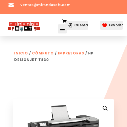

ventas@mirandasoft.com
mailto:
ventas@mirandasoft.com
Cuenta
Favoritos

INICIO
/
CÓMPUTO
/
IMPRESORAS
/ HP
DESIGNJET T830