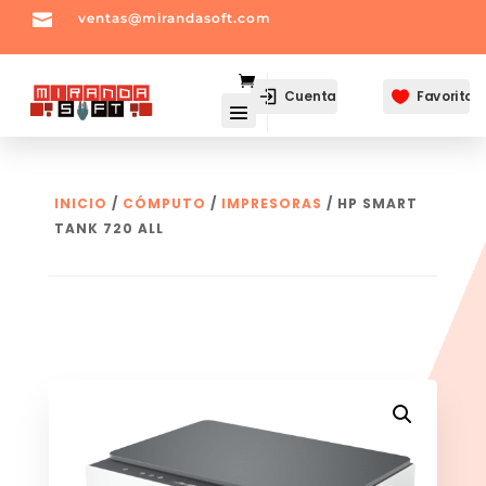

ventas@mirandasoft.com
mailto:
ventas@mirandasoft.com
Cuenta
Favoritos

INICIO
/
CÓMPUTO
/
IMPRESORAS
/ HP SMART
TANK 720 ALL