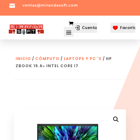

ventas@mirandasoft.com
mailto:
ventas@mirandasoft.com
Cuenta
Favoritos

INICIO
/
CÓMPUTO
/
LAPTOPS Y PC 'S
/ HP
ZBOOK 15.6» INTEL CORE I7