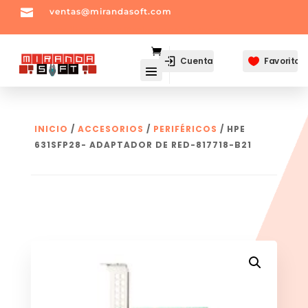

ventas@mirandasoft.com
mailto:
ventas@mirandasoft.com
Cuenta
Favoritos

INICIO
/
ACCESORIOS
/
PERIFÉRICOS
/ HPE
631SFP28- ADAPTADOR DE RED-817718-B21