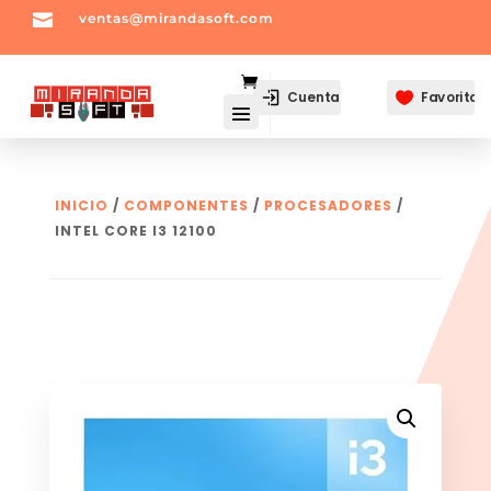

ventas@mirandasoft.com
mailto:
ventas@mirandasoft.com
Cuenta
Favoritos

INICIO
/
COMPONENTES
/
PROCESADORES
/
INTEL CORE I3 12100