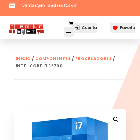

ventas@mirandasoft.com
mailto:
ventas@mirandasoft.com
Cuenta
Favoritos

INICIO
/
COMPONENTES
/
PROCESADORES
/
INTEL CORE I7 12700