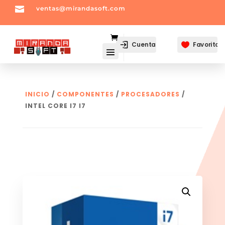

ventas@mirandasoft.com
mailto:
ventas@mirandasoft.com
Cuenta
Favoritos

INICIO
/
COMPONENTES
/
PROCESADORES
/
INTEL CORE I7 I7