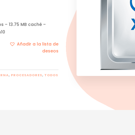
eos – 13.75 MB caché –
n10
Añadir a la lista de
deseos
ERNA
,
PROCESADORES
,
TODOS