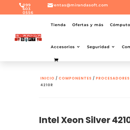

099

ventas@mirandasoft.com
603
0556
mailto:
ventas@mirandasoft.com
+099
Tienda
Ofertas y más
Cómput
603
0556
Accesorios
Seguridad
Co
INICIO
/
COMPONENTES
/
PROCESADORES
4210R
Intel Xeon Silver 421