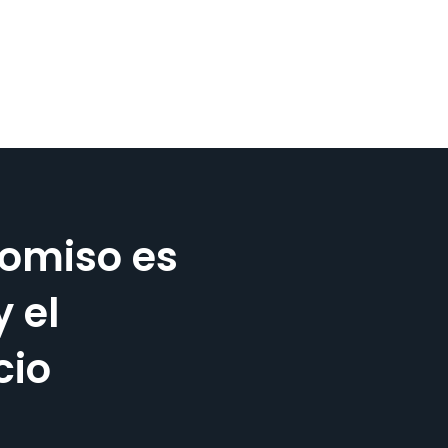
omiso es
y el
cio