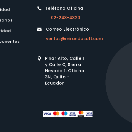
Teléfono Oficina

lidad
02-243-4320
sorios
Correo Electrónico

ridad
ventas@mirandasoft.com
onentes
Pinar Alto, Calle I

y Calle C, Sierra
Nevada 1, Oficina
3N, Quito -
Ecuador