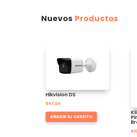
Nuevos
Productos
Hikvision DS
$
47.00
Kl
Pi
AÑADIR AL CARRITO
Br
$
1