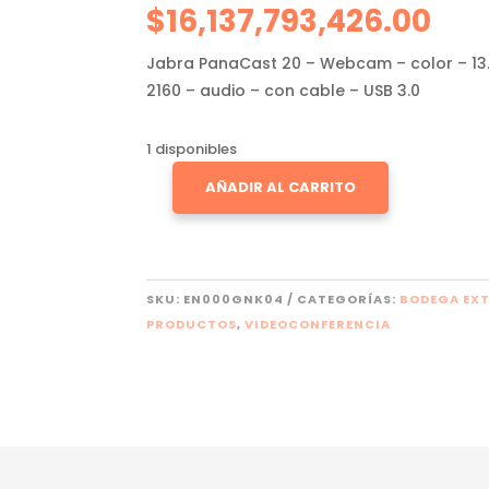
$
16,137,793,426.00
Jabra PanaCast 20 – Webcam – color – 13.
2160 – audio – con cable – USB 3.0
1 disponibles
AÑADIR AL CARRITO
JABRA
PANACAST
20
CANTIDAD
SKU:
EN000GNK04
CATEGORÍAS:
BODEGA EX
PRODUCTOS
,
VIDEOCONFERENCIA