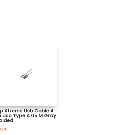
ip Xtreme Usb Cable 4
n Usb Type A 05 M Gray
aided
0.00