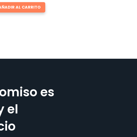
AÑADIR AL CARRITO
omiso es
y el
cio