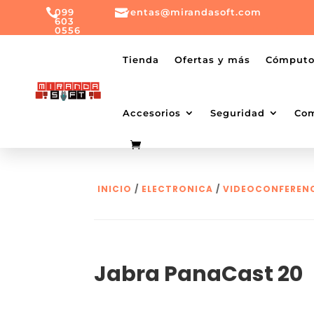

099

ventas@mirandasoft.com
603
0556
mailto:
ventas@mirandasoft.com
+099
Tienda
Ofertas y más
Cómput
603
0556
Accesorios
Seguridad
Co
INICIO
/
ELECTRONICA
/
VIDEOCONFEREN
Jabra PanaCast 20