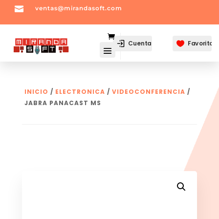

ventas@mirandasoft.com
mailto:
ventas@mirandasoft.com
Cuenta
Favoritos

INICIO
/
ELECTRONICA
/
VIDEOCONFERENCIA
/
JABRA PANACAST MS