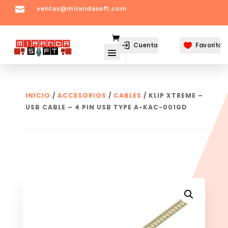

ventas@mirandasoft.com
mailto:
ventas@mirandasoft.com
Cuenta
Favoritos

INICIO
/
ACCESORIOS
/
CABLES
/ KLIP XTREME –
USB CABLE – 4 PIN USB TYPE A-KAC-001GD