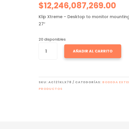
$
12,246,087,269.00
Klip Xtreme – Desktop to monitor mounting
27″
20 disponibles
KLIP
AÑADIR AL CARRITO
XTREME
KMM-
400
CANTIDAD
SKU:
AC121KLX78
CATEGORÍAS:
BODEGA EXT
PRODUCTOS