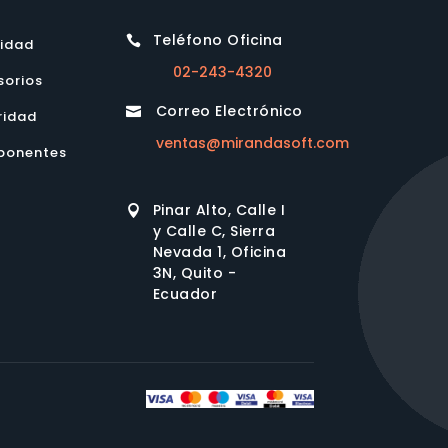
Teléfono Oficina

lidad
02-243-4320
sorios
Correo Electrónico

ridad
ventas@mirandasoft.com
onentes
Pinar Alto, Calle I

y Calle C, Sierra
Nevada 1, Oficina
3N, Quito -
Ecuador