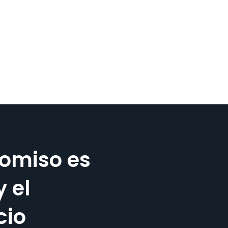
omiso es
y el
cio