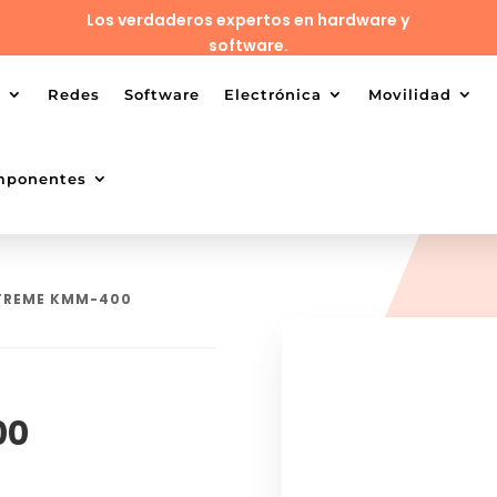
Los verdaderos expertos en hardware y
software.
o
Redes
Software
Electrónica
Movilidad
mponentes
XTREME KMM-400
00