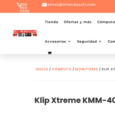

099

ventas@mirandasoft.com
603
0556
mailto:
ventas@mirandasoft.com
+099
Tienda
Ofertas y más
Cómput
603
0556
Accesorios
Seguridad
Co
INICIO
/
CÓMPUTO
/
MONITORES
/ KLIP 
Klip Xtreme KMM-4