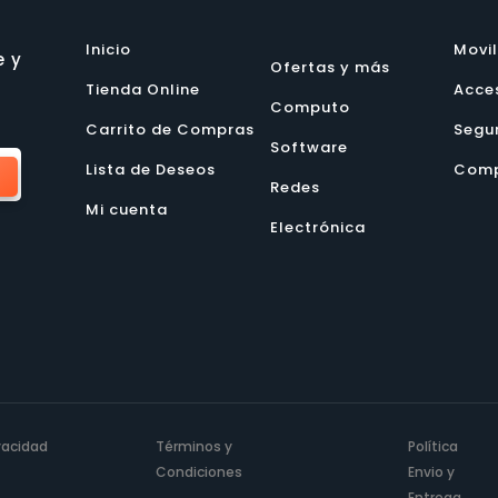
Inicio
Movi
e y
Ofertas y más
Tienda Online
Acce
Computo
Carrito de Compras
Segu
Software
Lista de Deseos
Comp
Redes
Mi cuenta
Electrónica
ivacidad
Términos y
Política
Condiciones
Envio y
Entrega