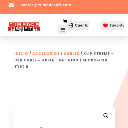

ventas@mirandasoft.com
mailto:
ventas@mirandasoft.com
Cuenta
Favoritos

INICIO
/
ACCESORIOS
/
CABLES
/ KLIP XTREME –
USB CABLE – APPLE LIGHTNING / MICRO-USB
TYPE B