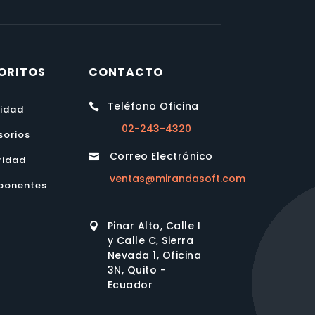
ORITOS
CONTACTO
Teléfono Oficina

lidad
02-243-4320
sorios
Correo Electrónico

ridad
ventas@mirandasoft.com
onentes
Pinar Alto, Calle I

y Calle C, Sierra
Nevada 1, Oficina
3N, Quito -
Ecuador