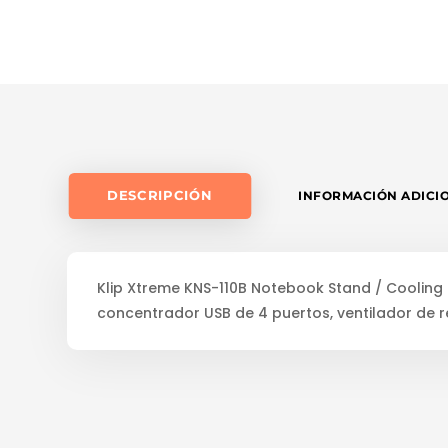
COOLING
STATION
-
SOPORTE
PARA
ORDENADOR
PORTÁTIL
CANTIDAD
DESCRIPCIÓN
INFORMACIÓN ADICI
Klip Xtreme KNS-110B Notebook Stand / Cooling 
concentrador USB de 4 puertos, ventilador de re