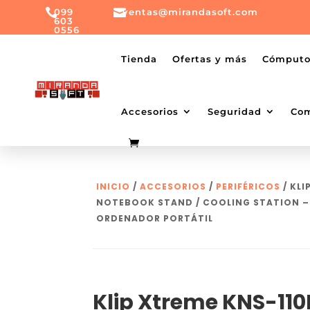

099

ventas@mirandasoft.com
603
0556
mailto:
ventas@mirandasoft.com
+099
Tienda
Ofertas y más
Cómput
603
0556
Accesorios
Seguridad
Co
INICIO
/
ACCESORIOS
/
PERIFÉRICOS
/ KLI
NOTEBOOK STAND / COOLING STATION –
ORDENADOR PORTÁTIL
Klip Xtreme KNS-11