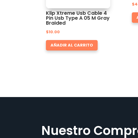
$
4
Klip Xtreme Usb Cable 4
Pin Usb Type A 05 M Gray
Braided
$
10.00
AÑADIR AL CARRITO
Nuestro Compr