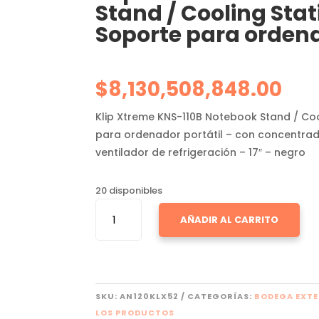
Stand / Cooling Stat
Soporte para ordena
$
8,130,508,848.00
Klip Xtreme KNS-110B Notebook Stand / Coo
para ordenador portátil – con concentrad
ventilador de refrigeración – 17″ – negro
20 disponibles
KLIP
AÑADIR AL CARRITO
XTREME
KNS-
110B
NOTEBOOK
STAND
SKU:
AN120KLX52
CATEGORÍAS:
BODEGA EXT
/
LOS PRODUCTOS