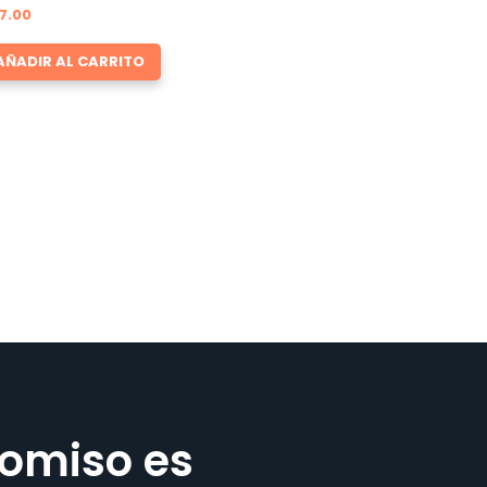
7.00
AÑADIR AL CARRITO
omiso es