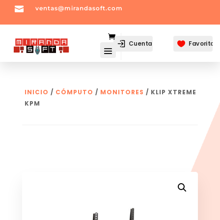

ventas@mirandasoft.com
mailto:
ventas@mirandasoft.com
Cuenta
Favoritos

INICIO
/
CÓMPUTO
/
MONITORES
/ KLIP XTREME
KPM