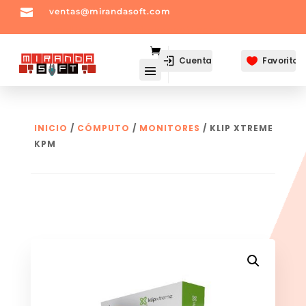

ventas@mirandasoft.com
mailto:
ventas@mirandasoft.com
Cuenta
Favoritos

INICIO
/
CÓMPUTO
/
MONITORES
/ KLIP XTREME
KPM