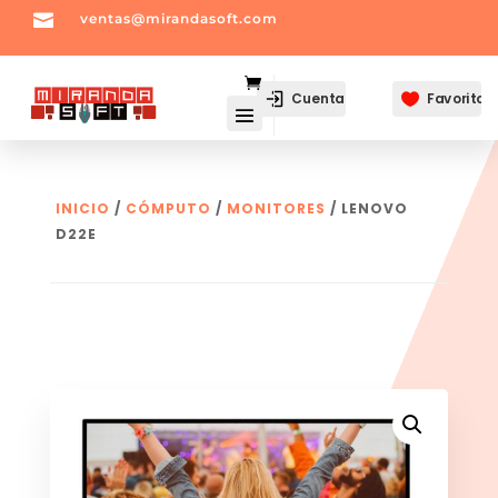

ventas@mirandasoft.com
mailto:
ventas@mirandasoft.com
Cuenta
Favoritos

INICIO
/
CÓMPUTO
/
MONITORES
/ LENOVO
D22E