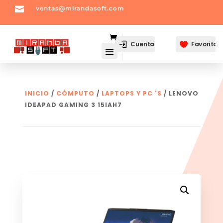

ventas@mirandasoft.com
mailto:
ventas@mirandasoft.com
Cuenta
Favoritos

INICIO
/
CÓMPUTO
/
LAPTOPS Y PC 'S
/ LENOVO
IDEAPAD GAMING 3 15IAH7