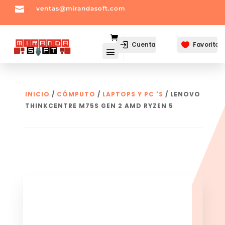

ventas@mirandasoft.com
mailto:
ventas@mirandasoft.com
Cuenta
Favoritos

INICIO
/
CÓMPUTO
/
LAPTOPS Y PC 'S
/ LENOVO
THINKCENTRE M75S GEN 2 AMD RYZEN 5