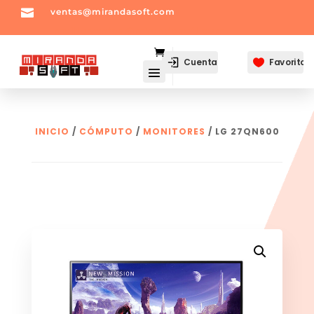

ventas@mirandasoft.com
mailto:
ventas@mirandasoft.com
Cuenta
Favoritos

INICIO
/
CÓMPUTO
/
MONITORES
/ LG 27QN600