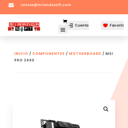

ventas@mirandasoft.com
mailto:
ventas@mirandasoft.com
Cuenta
Favoritos

INICIO
/
COMPONENTES
/
MOTHERBOARD
/ MSI
PRO Z690